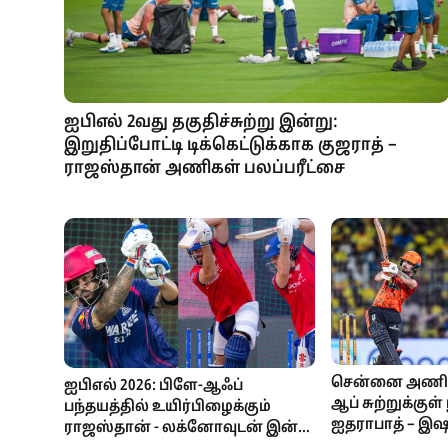
ஐபிஎல் 2வது தகுதிச்சுற்று இன்று:
இறுதிப்போட்டி டிக்கெட்டுக்காக குஜராத் –
ராஜஸ்தான் அணிகள் பலப்பரீட்சை
சென்னை அணியை
ஐபிஎல் 2026: பிளே-ஆஃப்
ஆப் சுற்றுக்குள
பந்தயத்தில் உயிர்பிழைக்கும்
ஐதராபாத் – இ
ராஜஸ்தான் - லக்னோவுடன் இன்று
அதிரடி