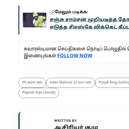
மேலும் படிக்க:
சஞ்சு சாம்சன் முறியடித்த 
எடுத்த சிஎஸ்கே விக்கெட் கீப்ப
சுவாரஸ்யமான செய்திகளை நொடிப் பொழுதில் தெ
இணையுங்கள்
FOLLOW NOW
IPL worst over
Aiden Markram 32 runs over
Punjab Kings battin
Priyansh Arya Connolly
WRITTEN BY
ஆசிரியர் குழு