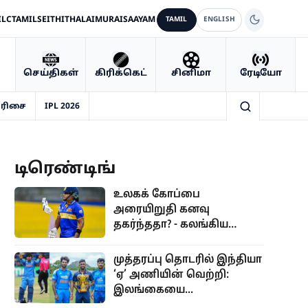
IL
CTAMIL
SEITHI
THALAIMURAI
SAAYAM
TAMIL
ENGLISH
செய்திகள்
கிரிக்கெட்
சினிமா
ரேடியோ
வரிசை
IPL 2026
டிரெண்டிங்
உலகக் கோப்பை
அரையிறுதி கனவு
தகர்ந்ததா? - கலங்கிய
இலங்கை...
முத்தரப்பு தொடரில் இந்தியா
‘ஏ’ அணியின் வெற்றி:
இலங்கையை...