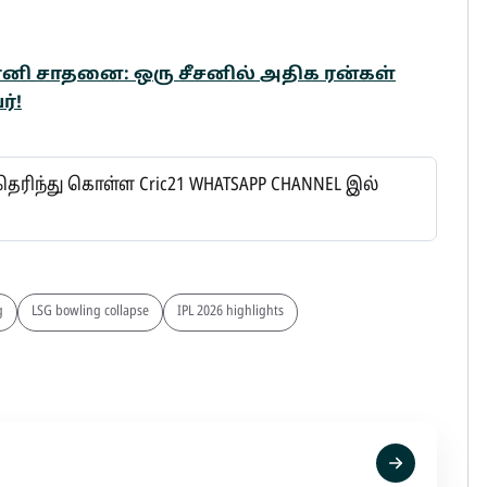
தோனி சாதனை: ஒரு சீசனில் அதிக ரன்கள்
ர்!
ரிந்து கொள்ள Cric21 WHATSAPP CHANNEL இல்
g
LSG bowling collapse
IPL 2026 highlights