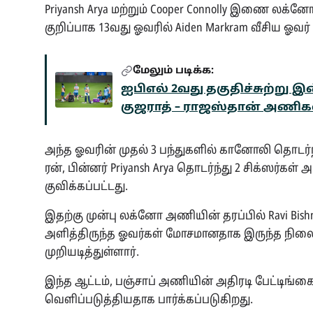
Priyansh Arya மற்றும் Cooper Connolly இணை லக்
குறிப்பாக 13வது ஓவரில் Aiden Markram வீசிய ஓவ
மேலும் படிக்க:
ஐபிஎல் 2வது தகுதிச்சுற்று இன
குஜராத் – ராஜஸ்தான் அணிகள
அந்த ஓவரின் முதல் 3 பந்துகளில் கானோலி தொடர்ந்த
ரன், பின்னர் Priyansh Arya தொடர்ந்து 2 சிக்ஸர்கள்
குவிக்கப்பட்டது.
இதற்கு முன்பு லக்னோ அணியின் தரப்பில் Ravi Bishnoi
அளித்திருந்த ஓவர்கள் மோசமானதாக இருந்த நிலை
முறியடித்துள்ளார்.
இந்த ஆட்டம், பஞ்சாப் அணியின் அதிரடி பேட்டிங்க
வெளிப்படுத்தியதாக பார்க்கப்படுகிறது.