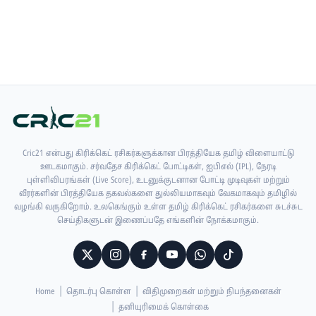
Cric21 என்பது கிரிக்கெட் ரசிகர்களுக்கான பிரத்தியேக தமிழ் விளையாட்டு
ஊடகமாகும். சர்வதேச கிரிக்கெட் போட்டிகள், ஐபிஎல் (IPL), நேரடி
புள்ளிவிபரங்கள் (Live Score), உடனுக்குடனான போட்டி முடிவுகள் மற்றும்
வீரர்களின் பிரத்தியேக தகவல்களை துல்லியமாகவும் வேகமாகவும் தமிழில்
வழங்கி வருகிறோம். உலகெங்கும் உள்ள தமிழ் கிரிக்கெட் ரசிகர்களை சுடச்சுட
செய்திகளுடன் இணைப்பதே எங்களின் நோக்கமாகும்.
Home
தொடர்பு கொள்ள
விதிமுறைகள் மற்றும் நிபந்தனைகள்
தனியுரிமைக் கொள்கை