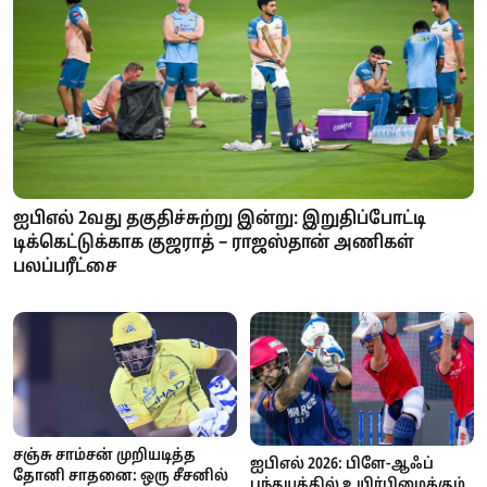
ஐபிஎல் 2வது தகுதிச்சுற்று இன்று: இறுதிப்போட்டி
டிக்கெட்டுக்காக குஜராத் – ராஜஸ்தான் அணிகள்
பலப்பரீட்சை
சஞ்சு சாம்சன் முறியடித்த
ஐபிஎல் 2026: பிளே-ஆஃப்
தோனி சாதனை: ஒரு சீசனில்
பந்தயத்தில் உயிர்பிழைக்கும்