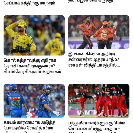
ஹர்பஜன் சிங் கருத்து
சேப்பாக்கத்திற்கு மாற்றம்
இஷான் கிஷன் அதிரடி –
சன்ரைசர்ஸ் ஐதராபாத் 57
கொல்கத்தாவுக்கு எதிராக
ரன்கள் வித்தியாசத்தில்
தோனி களமிறங்குவாரா?
வெற்றி
சிஎஸ்கே ரசிகர்கள் உற்சாகம்
காயம் காரணமாக அடுத்த
பந்துவீச்சாளர்களுக்கு ‘சிம்ம
போட்டியில் ரோகித் சர்மா
சொப்பனம்’ ரஜத் படிதார் –