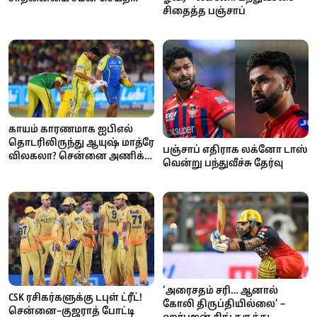
சிதைத்த பஞ்சாப்
விராட் கோலி
காயம் காரணமாக ஐபிஎல்
தொடரிலிருந்து ஆயுஷ் மாத்ரே
பஞ்சாப் எதிராக லக்னோ டாஸ்
விலகலா? சென்னை அணிக்கு
வென்று பந்துவீச்சு தேர்வு
அதிர்ச்சி
‘அரைசதம் சரி… ஆனால்
CSK ரசிகர்களுக்கு டபுள் ட்ரீட்!
கோலி திருப்தியில்லை’ –
சென்னை–குஜராத் போட்டி