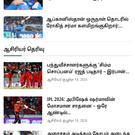
ஆப்கானிஸ்தான் ஒருநாள் தொடரில்
ரோகித் சர்மா களமிறங்குகிறார்:...
ஆசிரியர் தெரிவு
பந்துவீச்சாளர்களுக்கு ‘சிம்ம
சொப்பனம்’ ரஜத் படிதார் – இர்பான்...
ஆசிரியர் குழு
Apr 14, 2026
IPL 2026: அபிஷேக் ஷர்மாவின்
மோசமான சாதனை – ஒரே
ஆண்டில்...
ஆசிரியர் குழு
Apr 14, 2026
அரைசதம் அடித்தும் கோபம் அடைந்த