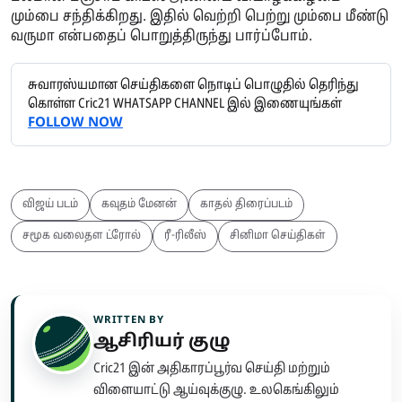
மும்பை சந்திக்கிறது. இதில் வெற்றி பெற்று மும்பை மீண்டு
வருமா என்பதைப் பொறுத்திருந்து பார்ப்போம்.
சுவாரஸ்யமான செய்திகளை நொடிப் பொழுதில் தெரிந்து
கொள்ள Cric21 WHATSAPP CHANNEL இல் இணையுங்கள்
FOLLOW NOW
விஜய் படம்
கவுதம் மேனன்
காதல் திரைப்படம்
சமூக வலைதள ட்ரோல்
ரீ-ரிலீஸ்
சினிமா செய்திகள்
WRITTEN BY
ஆசிரியர் குழு
Cric21 இன் அதிகாரப்பூர்வ செய்தி மற்றும்
விளையாட்டு ஆய்வுக்குழு. உலகெங்கிலும்