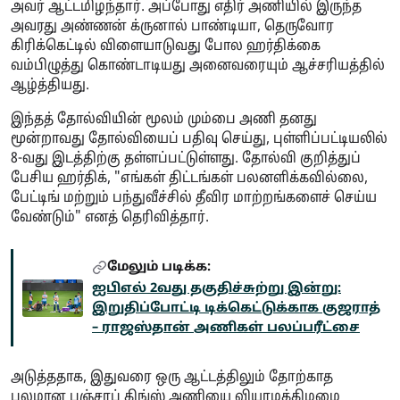
அவர் ஆட்டமிழந்தார். அப்போது எதிர் அணியில் இருந்த
அவரது அண்ணன் க்ருனால் பாண்டியா, தெருவோர
கிரிக்கெட்டில் விளையாடுவது போல ஹர்திக்கை
வம்பிழுத்து கொண்டாடியது அனைவரையும் ஆச்சரியத்தில்
ஆழ்த்தியது.
இந்தத் தோல்வியின் மூலம் மும்பை அணி தனது
மூன்றாவது தோல்வியைப் பதிவு செய்து, புள்ளிப்பட்டியலில்
8-வது இடத்திற்கு தள்ளப்பட்டுள்ளது. தோல்வி குறித்துப்
பேசிய ஹர்திக், "எங்கள் திட்டங்கள் பலனளிக்கவில்லை,
பேட்டிங் மற்றும் பந்துவீச்சில் தீவிர மாற்றங்களைச் செய்ய
வேண்டும்" எனத் தெரிவித்தார்.
மேலும் படிக்க:
ஐபிஎல் 2வது தகுதிச்சுற்று இன்று:
இறுதிப்போட்டி டிக்கெட்டுக்காக குஜராத்
– ராஜஸ்தான் அணிகள் பலப்பரீட்சை
அடுத்ததாக, இதுவரை ஒரு ஆட்டத்திலும் தோற்காத
பலமான பஞ்சாப் கிங்ஸ் அணியை வியாழக்கிழமை