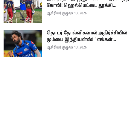
கோலி! ஹெல்மெட்டை தூக்கி...
ஆசிரியர் குழு
Apr 13, 2026
தொடர் தோல்விகளால் அதிர்ச்சியில்
மும்பை இந்தியன்ஸ்! "எங்கள்...
ஆசிரியர் குழு
Apr 13, 2026
Cric21 என்பது கிரிக்கெட் ரசிகர்களுக்கான பிரத்தியேக தமிழ் விளையாட்டு
ஊடகமாகும். சர்வதேச கிரிக்கெட் போட்டிகள், ஐபிஎல் (IPL), நேரடி
புள்ளிவிபரங்கள் (Live Score), உடனுக்குடனான போட்டி முடிவுகள் மற்றும்
வீரர்களின் பிரத்தியேக தகவல்களை துல்லியமாகவும் வேகமாகவும் தமிழில்
வழங்கி வருகிறோம். உலகெங்கும் உள்ள தமிழ் கிரிக்கெட் ரசிகர்களை சுடச்சுட