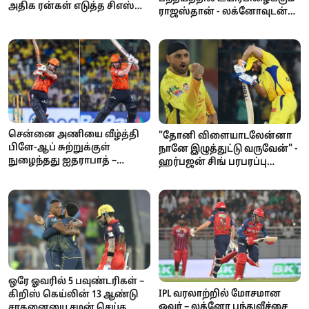
அதிக ரன்கள் எடுத்த சிஎஸ்கே
ராஜஸ்தான் - லக்னோவுடன்
விக்கெட் கீப்பர்!
இன்று மோதல்!
சென்னை அணியை வீழ்த்தி
"தோனி விளையாடலேன்னா
பிளே-ஆப் சுற்றுக்குள்
நானே இழுத்துட்டு வருவேன்" -
நுழைந்தது ஐதராபாத் –
ஹர்பஜன் சிங் பரபரப்பு
இஷான் கிஷன் அதிரடி
கருத்து!
ஒரே ஓவரில் 5 பவுண்டரிகள் –
IPL வரலாற்றில் மோசமான
கிறிஸ் கெய்லின் 13 ஆண்டு
ஓவர் – லக்னோ பந்துவீச்சை
சாதனையை சமன் செய்த