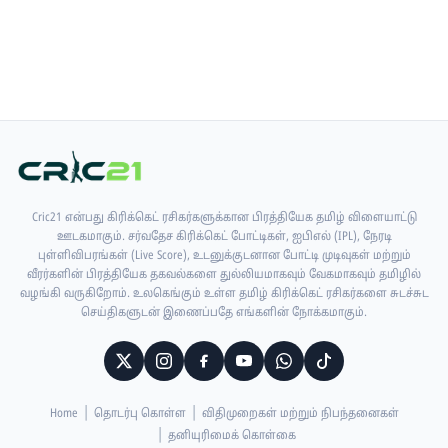
Cric21 என்பது கிரிக்கெட் ரசிகர்களுக்கான பிரத்தியேக தமிழ் விளையாட்டு
ஊடகமாகும். சர்வதேச கிரிக்கெட் போட்டிகள், ஐபிஎல் (IPL), நேரடி
புள்ளிவிபரங்கள் (Live Score), உடனுக்குடனான போட்டி முடிவுகள் மற்றும்
வீரர்களின் பிரத்தியேக தகவல்களை துல்லியமாகவும் வேகமாகவும் தமிழில்
வழங்கி வருகிறோம். உலகெங்கும் உள்ள தமிழ் கிரிக்கெட் ரசிகர்களை சுடச்சுட
செய்திகளுடன் இணைப்பதே எங்களின் நோக்கமாகும்.
Home
தொடர்பு கொள்ள
விதிமுறைகள் மற்றும் நிபந்தனைகள்
தனியுரிமைக் கொள்கை