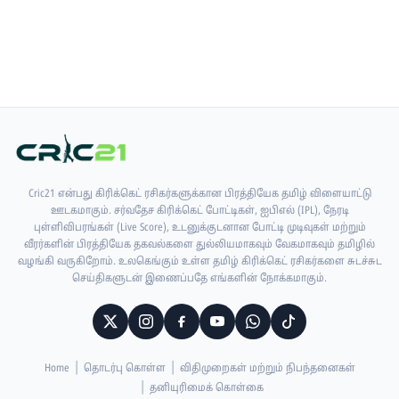
Cric21 என்பது கிரிக்கெட் ரசிகர்களுக்கான பிரத்தியேக தமிழ் விளையாட்டு
ஊடகமாகும். சர்வதேச கிரிக்கெட் போட்டிகள், ஐபிஎல் (IPL), நேரடி
புள்ளிவிபரங்கள் (Live Score), உடனுக்குடனான போட்டி முடிவுகள் மற்றும்
வீரர்களின் பிரத்தியேக தகவல்களை துல்லியமாகவும் வேகமாகவும் தமிழில்
வழங்கி வருகிறோம். உலகெங்கும் உள்ள தமிழ் கிரிக்கெட் ரசிகர்களை சுடச்சுட
செய்திகளுடன் இணைப்பதே எங்களின் நோக்கமாகும்.
Home
தொடர்பு கொள்ள
விதிமுறைகள் மற்றும் நிபந்தனைகள்
தனியுரிமைக் கொள்கை