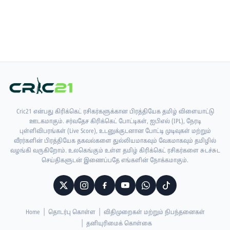
Cric21 என்பது கிரிக்கெட் ரசிகர்களுக்கான பிரத்தியேக தமிழ் விளையாட்டு
ஊடகமாகும். சர்வதேச கிரிக்கெட் போட்டிகள், ஐபிஎல் (IPL), நேரடி
புள்ளிவிபரங்கள் (Live Score), உடனுக்குடனான போட்டி முடிவுகள் மற்றும்
வீரர்களின் பிரத்தியேக தகவல்களை துல்லியமாகவும் வேகமாகவும் தமிழில்
வழங்கி வருகிறோம். உலகெங்கும் உள்ள தமிழ் கிரிக்கெட் ரசிகர்களை சுடச்சுட
செய்திகளுடன் இணைப்பதே எங்களின் நோக்கமாகும்.
Home
தொடர்பு கொள்ள
விதிமுறைகள் மற்றும் நிபந்தனைகள்
தனியுரிமைக் கொள்கை